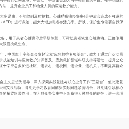
等写字楼的公共区域。中国红十字基金会还为写字楼的相关单位、楼宇物业的
方法，提升企业员工和物业人员的应急救护能力。
，大多是由于不能得到及时抢救。心跳呼吸骤停发生4分钟后会造成不可逆的
（AED）进行救治，能大大增加患者存活几率。所以，保护生命需要自我保
设备，用于患者心跳骤停后早期除颤，可帮助患者恢复心脏跳动。正确使用
大限度挽救生命。
0年，中国红十字基金会发起设立“应急救护专项基金”，致力于通过广泛动员
救护技能培训与应急救护知识普及、应急救护领域科研支持等活动，提升公众
红十字应急救护进社区、进农村、进校园、进企业、进机关，不断提高群众
会主义思想为指导，深入探索实践党建与核心业务工作“三融合”，值此建党
”系列实践活动，将党史学习教育同解决实际问题紧密结合，以党建引领核心
众的桥梁纽带作用，在为群众办实事中不断赢得人民群众的信任，进一步增