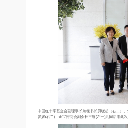
中国红十字基金会副理事长兼秘书长贝晓超（右二）、
梦媛(右二)、金宝街商会副会长王镰(左一)共同启用此次