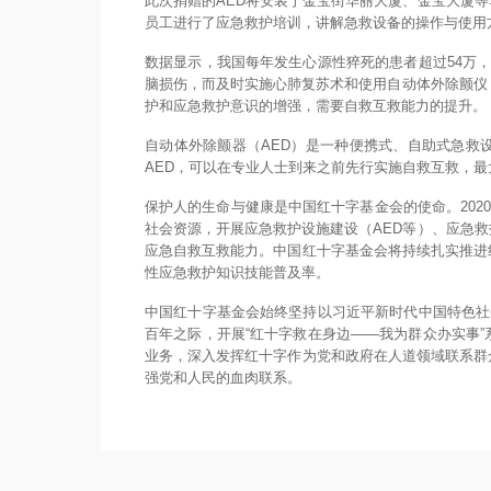
此次捐赠的AED将安装于金宝街华丽大厦、金宝大厦
员工进行了应急救护培训，讲解急救设备的操作与使用
数据显示，我国每年发生心源性猝死的患者超过54万
脑损伤，而及时实施心肺复苏术和使用自动体外除颤仪
护和应急救护意识的增强，需要自救互救能力的提升。
自动体外除颤器（AED）是一种便携式、自助式急救
AED，可以在专业人士到来之前先行实施自救互救，最
保护人的生命与健康是中国红十字基金会的使命。202
社会资源，开展应急救护设施建设（AED等）、应急
应急自救互救能力。中国红十字基金会将持续扎实推进
性应急救护知识技能普及率。
中国红十字基金会始终坚持以习近平新时代中国特色社
百年之际，开展“红十字救在身边——我为群众办实事
业务，深入发挥红十字作为党和政府在人道领域联系群
强党和人民的血肉联系。