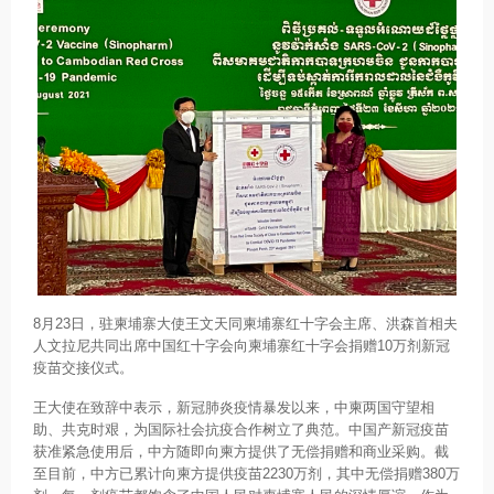
8月23日，驻柬埔寨大使王文天同柬埔寨红十字会主席、洪森首相夫
人文拉尼共同出席中国红十字会向柬埔寨红十字会捐赠10万剂新冠
疫苗交接仪式。
王大使在致辞中表示，新冠肺炎疫情暴发以来，中柬两国守望相
助、共克时艰，为国际社会抗疫合作树立了典范。中国产新冠疫苗
获准紧急使用后，中方随即向柬方提供了无偿捐赠和商业采购。截
至目前，中方已累计向柬方提供疫苗2230万剂，其中无偿捐赠380万