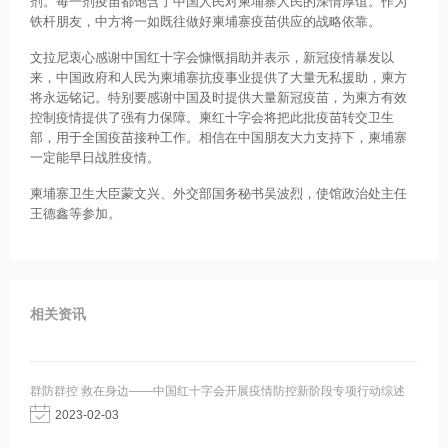
剂。每一剂疫苗都饱含了中国人民对柬埔寨人民的深情厚谊。作为
铁杆朋友，中方将一如既往做好柬埔寨疫苗供应的战略依靠。
文拉尼衷心感谢中国红十字会慷慨捐助并表示，新冠疫情暴发以
来，中国政府和人民为柬埔寨抗疫事业提供了大量无私援助，柬方
将永远铭记。特别要感谢中国及时提供大量新冠疫苗，为柬方有效
控制疫情提供了强有力保障。柬红十字会将把此批疫苗转交卫生
部，用于全国疫苗接种工作。相信在中国朋友大力支持下，柬埔寨
一定能早日战胜疫情。
柬埔寨卫生大臣蒙文兴、外交部国务秘书吴波烈，使馆政治处主任
王德鑫等参加。
相关资讯
群防群控 救在身边——中国红十字会开展疫情防控新阶段专项行动综述
2023-02-03