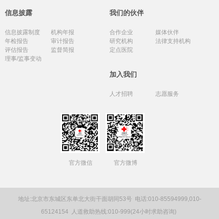
信息披露
我们的伙伴
信息披露制度
机构年报
合作企业
媒体伙伴
年检报告
审计报告
研究机构
法律支持机构
评估报告
监督简报
定点医院
理事/监事变动
加入我们
人才招聘
志愿服务
官方微信
官方微博
地址:北京市东城区东单北大街干面胡同53号
电话:010-85594999,010-
65124154
人道救助热线:010-999(24小时求助咨询)