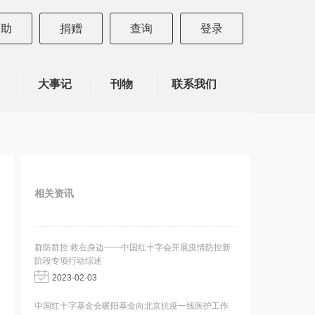
求助
捐赠
查询
登录
大事记
刊物
联系我们
相关资讯
群防群控 救在身边——中国红十字会开展疫情防控新
阶段专项行动综述
2023-02-03
中国红十字基金会暖阳基金向北京抗疫一线医护工作