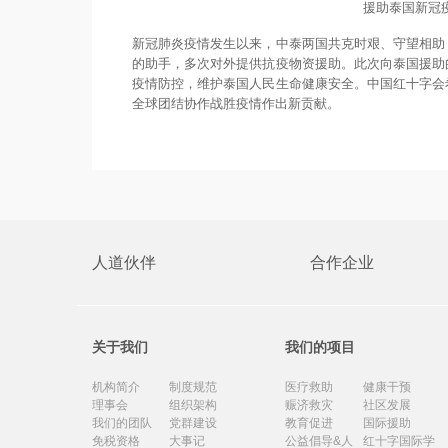
援助泰国新冠
新冠肺炎疫情发生以来，中泰两国共克时艰、守望相助
的助手，多次对外提供抗疫物资援助。此次向泰国援助
疫情防控，维护泰国人民生命健康安全。中国红十字会
全球团结协作战胜疫情作出新贡献。
人道伙伴
合作企业
关于我们
我们的项目
机构简介
制度规范
医疗救助
健康干预
理事会
组织架构
赈济救灾
社区发展
我们的团队
党群建设
教育促进
国际援助
免税资格
大事记
公益倡导&人
红十字国际学