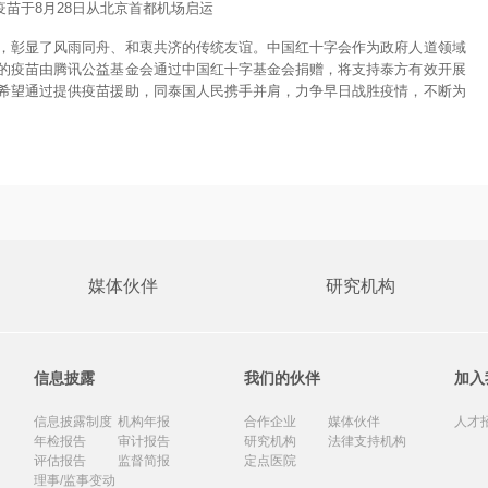
疫苗于8月28日从北京首都机场启运
，彰显了风雨同舟、和衷共济的传统友谊。中国红十字会作为政府人道领域
的疫苗由腾讯公益基金会通过中国红十字基金会捐赠，将支持泰方有效开展
希望通过提供疫苗援助，同泰国人民携手并肩，力争早日战胜疫情，不断为
媒体伙伴
研究机构
信息披露
我们的伙伴
加入
信息披露制度
机构年报
合作企业
媒体伙伴
人才
年检报告
审计报告
研究机构
法律支持机构
评估报告
监督简报
定点医院
理事/监事变动