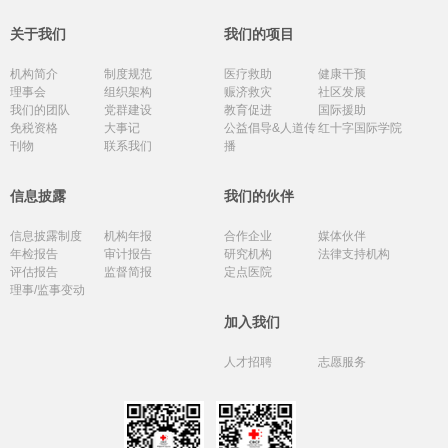
关于我们
我们的项目
机构简介
制度规范
医疗救助
健康干预
理事会
组织架构
赈济救灾
社区发展
我们的团队
党群建设
教育促进
国际援助
免税资格
大事记
公益倡导&人道传
红十字国际学院
刊物
联系我们
播
信息披露
我们的伙伴
信息披露制度
机构年报
合作企业
媒体伙伴
年检报告
审计报告
研究机构
法律支持机构
评估报告
监督简报
定点医院
理事/监事变动
加入我们
人才招聘
志愿服务