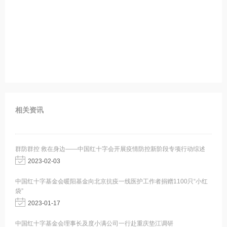
相关资讯
群防群控 救在身边——中国红十字会开展疫情防控新阶段专项行动综述
2023-02-03
中国红十字基金会暖阳基金向北京抗疫一线医护工作者捐赠1100只“小红
袋”
2023-01-17
中国红十字基金会理事长及度小满公司一行赴重庆垫江调研