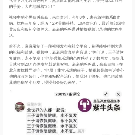
气吞下六七片白色药片，然后露出他纯真的笑容，用手指比出胜利
的手势，大声地喊着“耶！”
视频中的小男孩叫豪豪，来自贵州，今年8岁，患有急性髓系白血
病。抗癌三年多，经历了2次骨髓移植、10余次化疗，最近脸部因排
异反应和服药变得肿大。豪豪的爸爸通过拍摄视频记录他的抗癌生
活。
前不久，豪豪录制了一段视频发布在社交平台，希望能够得到大家
的祝福和鼓励。视频中，豪豪用童真的声音说：“你们说，王子请恢
复健康，永不复发！”他坚强和乐观的态度感动了无数网友，短短几
天就收到20万条网友的鼓励和祝福。豪豪的爸爸说，豪豪目前正在
北京做抗排异治疗。“他属于非常乐观的孩子，拍视频是想告诉关心
他的叔叔阿姨们，他在积极配合治疗，情况好了很多。他也想鼓励
其他患病的小朋友，慢慢都会好起来的。”