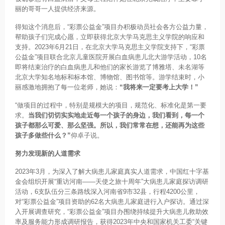
丽的哥哥一人提供经济来源。
得知这个消息后，“彩票公益金”项目办积极动员社会各方公益力量，
帮助孩子们完成心愿，立即获得北京大学马克思主义学院的响应和
支持。2023年6月21日，在北京大学马克思主义学院支持下，“彩票
公益金”项目联合北京儿童医院开展白血病患儿北大游学活动，10名
即将结束治疗的白血病患儿和他们的家长游览了博雅塔、未名湖等
北京大学知名地标和标本馆、博物馆、图书馆等。游学结束时，小
丽感激地拥抱了每一位老师，她说：
“我将来一定要考上大学！”
“做项目的过程中，特别是规模大的项目，规范化、标准化是第一要
求。
当我们切切实实地走近每一个孩子的身边，我们看到，每一个
孩子都那么可爱、那么坚强。所以，我们常常在想，还能再为这些
孩子多做些什么？”
仰卓子说。
努力发现新的人道需求
2023年3月，为深入了解大病患儿家庭真实人道需求，中国红十字基
金会组织开展“重访河南——天使之旅十周年”大病患儿家庭探访调研
活动，6支队伍分三条路线深入河南省9市32县，行程4200公里，
对“彩票公益金”项目资助的62名大病患儿家庭进行入户探访。通过深
入开展调查研究，“彩票公益金”项目办围绕持续提升大病患儿救助效
率及服务能力形成调研报告，获得2023年中央和国家机关工委“关键