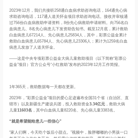
2023年12月，我们共接听258通白血病求助咨询电话，164通先心病
求助咨询电话，117通人道关怀金项目求助咨询电话。接收并审核通
过756份白血病救助申请资料，8份先心病救助申请材料。向756名白
血病患儿、8名先心病患儿下发资助告知书。截至12月底，累计救助
白血病患儿67214人、先心病患儿25834人，其中，彩票公益金累计
救助白血病患儿65784人、先心病患儿23306人；累计为1259名白血
病患儿发放了人道关怀金。
——这是中央专项彩票公益金大病儿童救助项目（以下简称“彩票公
益金”项目）官方公众号“小红救助”发布的2023年12月工作简报。
1年365天，救助数据每一天都在更新。
2023年，“彩票公益金”项目的爱心足迹遍布全国31个省（自治区、直
辖市）以及新疆生产建设兵团，投入救助资金
3.34亿元
，救助大病
儿童
11603名
，其中白血病儿童8220名、先心病儿童3383名。
“就是希望能给患儿一些信心”
“家人们啊，今天吃个饭后小甜点。”视频中，脸胖嘟嘟的小男孩一口