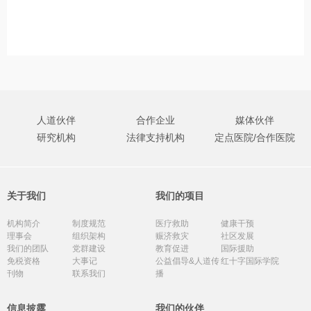
人道伙伴
合作企业
媒体伙伴
研究机构
法律支持机构
定点医院/合作医院
关于我们
我们的项目
机构简介
制度规范
医疗救助
健康干预
理事会
组织架构
赈济救灾
社区发展
我们的团队
党群建设
教育促进
国际援助
免税资格
大事记
公益倡导&人道传
红十字国际学院
刊物
联系我们
播
信息披露
我们的伙伴