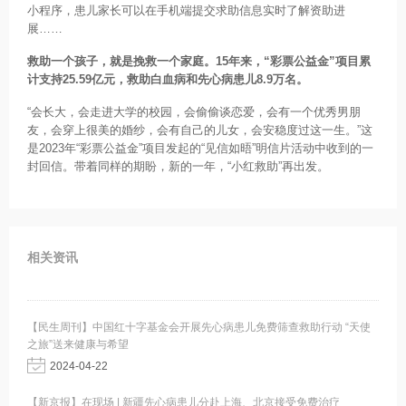
小程序，患儿家长可以在手机端提交求助信息实时了解资助进
展……
救助一个孩子，就是挽救一个家庭。15年来，“彩票公益金”项目累
计支持25.59亿元，救助白血病和先心病患儿8.9万名。
“会长大，会走进大学的校园，会偷偷谈恋爱，会有一个优秀男朋
友，会穿上很美的婚纱，会有自己的儿女，会安稳度过这一生。”这
是2023年“彩票公益金”项目发起的“见信如晤”明信片活动中收到的一
封回信。带着同样的期盼，新的一年，“小红救助”再出发。
相关资讯
【民生周刊】中国红十字基金会开展先心病患儿免费筛查救助行动 “天使
之旅”送来健康与希望
2024-04-22
【新京报】在现场 | 新疆先心病患儿分赴上海、北京接受免费治疗