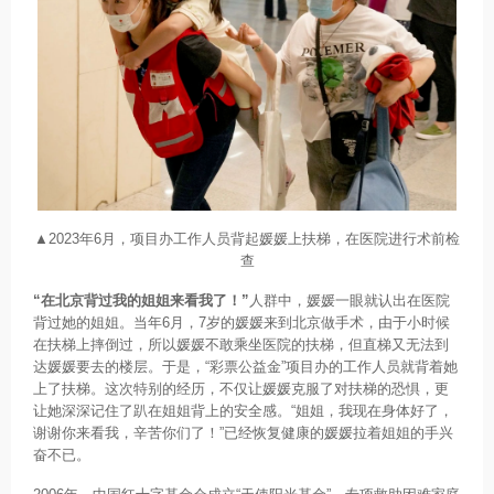
▲2023年6月，项目办工作人员背起媛媛上扶梯，在医院进行术前检
查
“在北京背过我的姐姐来看我了！”
人群中，媛媛一眼就认出在医院
背过她的姐姐。当年6月，7岁的媛媛来到北京做手术，由于小时候
在扶梯上摔倒过，所以媛媛不敢乘坐医院的扶梯，但直梯又无法到
达媛媛要去的楼层。于是，“彩票公益金”项目办的工作人员就背着她
上了扶梯。这次特别的经历，不仅让媛媛克服了对扶梯的恐惧，更
让她深深记住了趴在姐姐背上的安全感。“姐姐，我现在身体好了，
谢谢你来看我，辛苦你们了！”已经恢复健康的媛媛拉着姐姐的手兴
奋不已。