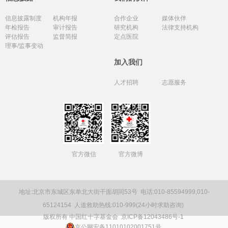
信息披露制度
机构年报
合作企业
媒体伙伴
年检报告
审计报告
研究机构
法律支持机构
评估报告
监督简报
定点医院
理事/监事变动
加入我们
人才招聘
志愿服务
官方微信
官方微博
地址:北京市东城区东单北大街干面胡同53号
电话:010-85594999,010-
65124154
人道救助热线:010-999(24小时求助咨询)
版权所有 中国红十字基金会
京ICP备12043486号-1
京公网安备11010102001751号