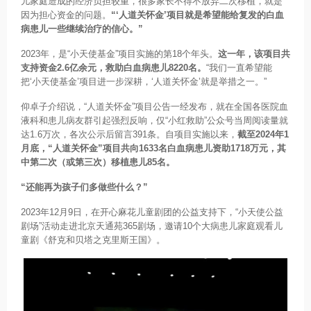
儿家庭造成的经济负担较重，很多家长不得不放弃二次移植，就是
因为担心资金的问题。
“‘人道关怀金’项目就是希望能给复发的白血
病患儿一些继续治疗的信心。”
2023年，是“小天使基金”项目实施的第18个年头。
这一年，该项目共
支持资金2.6亿余元，救助白血病患儿8220名。
“我们一直希望能
把‘小天使基金’项目进一步深耕，‘人道关怀金’就是举措之一。”
仰卓子介绍说，“人道关怀金”项目公告一经发布，就在全国各医院血
液科和患儿病友群引起强烈反响，仅“小红救助”公众号当周阅读量就
达1.6万次，各次公示后留言391条。自项目实施以来，
截至2024年1
月底，“人道关怀金”项目共向1633名白血病患儿资助1718万元，其
中第二次（或第三次）移植患儿85名。
“还能再为孩子们多做些什么？”
2023年12月9日，在开心麻花儿童剧团的公益支持下，“小天使公益
剧场”活动走进北京天通苑365剧场，邀请10个大病患儿家庭观看儿
童剧《舒克和贝塔之克里斯王国》。