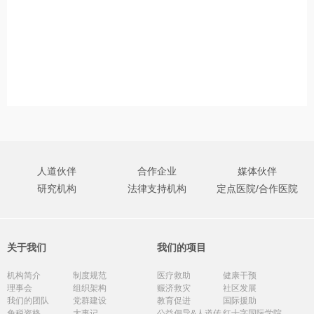
人道伙伴
合作企业
媒体伙伴
研究机构
法律支持机构
定点医院/合作医院
关于我们
我们的项目
机构简介
制度规范
医疗救助
健康干预
理事会
组织架构
赈济救灾
社区发展
我们的团队
党群建设
教育促进
国际援助
免税资格
大事记
公益倡导&人道传
红十字国际学院