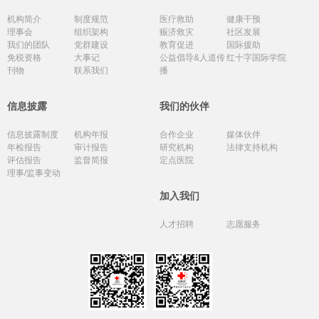
机构简介
制度规范
医疗救助
健康干预
理事会
组织架构
赈济救灾
社区发展
我们的团队
党群建设
教育促进
国际援助
免税资格
大事记
公益倡导&人道传
红十字国际学院
刊物
联系我们
播
信息披露
我们的伙伴
信息披露制度
机构年报
合作企业
媒体伙伴
年检报告
审计报告
研究机构
法律支持机构
评估报告
监督简报
定点医院
理事/监事变动
加入我们
人才招聘
志愿服务