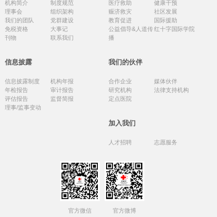
机构简介
制度规范
医疗救助
健康干预
理事会
组织架构
赈济救灾
社区发展
我们的团队
党群建设
教育促进
国际援助
免税资格
大事记
公益倡导&人道传
红十字国际学院
刊物
联系我们
播
信息披露
我们的伙伴
信息披露制度
机构年报
合作企业
媒体伙伴
年检报告
审计报告
研究机构
法律支持机构
评估报告
监督简报
定点医院
理事/监事变动
加入我们
人才招聘
志愿服务
官方微信
官方微博