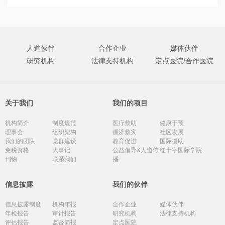
人道伙伴
合作企业
媒体伙伴
研究机构
法律支持机构
定点医院/合作医院
关于我们
我们的项目
机构简介
制度规范
医疗救助
健康干预
理事会
组织架构
赈济救灾
社区发展
我们的团队
党群建设
教育促进
国际援助
免税资格
大事记
公益倡导&人道传
红十字国际学院
刊物
联系我们
播
信息披露
我们的伙伴
信息披露制度
机构年报
合作企业
媒体伙伴
年检报告
审计报告
研究机构
法律支持机构
评估报告
监督简报
定点医院