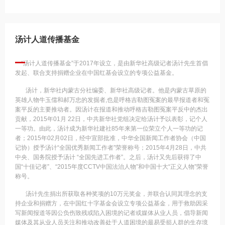
汤计人道传播基金
“汤计人道传播基金”于2017年设立，是由新华社高级记者汤计先生首倡
发起、联合支持捐赠企业在中国红基会设立的专项公益基金。
汤计，新华社内蒙古分社编委、新华社高级记者。他是内蒙古草原的
英雄人物牛玉儒和郝万忠的发掘者,也是呼格吉勒图冤案的最早报道者和冤
案平反的主要推动者。因汤计在报道和推动呼格吉勒图冤案平反中的杰出
贡献，2015年01月 22日，中共新华社党组决定给汤计予以表彰，记个人
一等功。由此，汤计成为新华社建社85年来第一位荣立个人一等功的记
者；2015年02月02日，经中宣部批准，中华全国新闻工作者协会（中国
记协）授予汤计“全国优秀新闻工作者”荣誉称号；2015年4月28日，中共
中央、国务院授予汤计 “全国先进工作者”。之后，汤计又先后获得了中
国“十佳记者”、“2015年度CCTV中国法治人物”和中国十大“正义人物”荣誉
称号。
汤计先生捐出所获取各种奖项的10万元奖金，并联合认同其理念的支
持企业和捐赠方，在中国红十字基金会设立专项公益基金，用于救助因采
写新闻报道等因公负伤致残或陷入困境的记者或媒体从业人员，倡导新闻
媒体及其从业人员关注和推动改善处于人道困境的最易受损人群的生存境