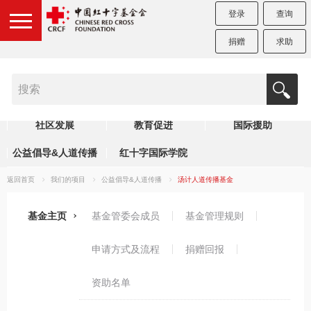
登录
查询
捐赠
求助
医疗救助
健康干预
赈济救灾
社区发展
教育促进
国际援助
公益倡导&人道传播
红十字国际学院
返回首页
我们的项目
公益倡导&人道传播
汤计人道传播基金
基金主页
基金管委会成员
基金管理规则
申请方式及流程
捐赠回报
资助名单