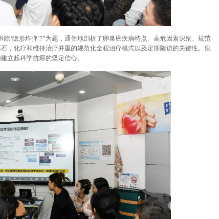
除‘隐形炸弹’?”为题，通俗地剖析了卵巢癌疾病特点、高危因素识别、规范
基石，化疗和维持治疗并重的规范化全程治疗模式以及定期随访的关键性。倪
们建立起科学抗癌的坚定信心。