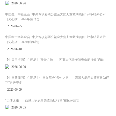
2026-06-26
中国红十字基金会 “中央专项彩票公益金大病儿童救助项目” 评审结果公示
（先心病，2026年第7批）
2026-06-25
中国红十字基金会 “中央专项彩票公益金大病儿童救助项目” 评审结果公示
（先心病，2026年第6批）
2026-06-10
【中国日报网】在现场丨“天使之旅——西藏大病患者筛查救助行动”启动
2026-06-09
【中国新闻网】在现场丨中国红基会“天使之旅——西藏大病患者筛查救助行
动”走进安多
2026-06-09
“天使之旅——西藏大病患者筛查救助行动”在拉萨启动
2026-06-05