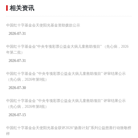
相关资讯
中国红十字基金会天使阳光基金资助拨款公示
2026-07-31
中国红十字基金会“中央专项彩票公益金大病儿童救助项目” （先心病，2026
年第二批）
2026-07-31
中国红十字基金会 “中央专项彩票公益金大病儿童救助项目” 评审结果公示
（先心病，2026年第9批）
2026-07-30
中国红十字基金会 “中央专项彩票公益金大病儿童救助项目” 评审结果公示
（先心病，2026年第8批）
2026-07-15
中国红十字基金会天使阳光基金获评2026“扬善计划”系列公益慈善行动致敬榜
样