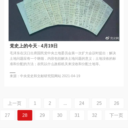
党史上的今天 · 4月19日
毛泽东在汉口出席国民党中央土地委员会第一次扩大会议时提出：解决
土地问题应有一个纲领，内容包括解决土地问题的意义；土地没收的标
准和分配的方法；农民以什么政权机关来没收和分配土地等。
来源：中央党史和文献研究院网站
2021-04-19
上一页
1
2
...
24
25
26
27
28
29
30
31
32
下一页