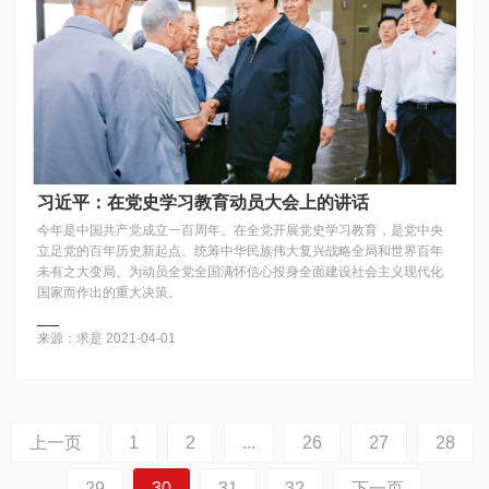
习近平：在党史学习教育动员大会上的讲话
今年是中国共产党成立一百周年。在全党开展党史学习教育，是党中央
立足党的百年历史新起点、统筹中华民族伟大复兴战略全局和世界百年
未有之大变局、为动员全党全国满怀信心投身全面建设社会主义现代化
国家而作出的重大决策。
来源：求是
2021-04-01
上一页
1
2
...
26
27
28
29
30
31
32
下一页