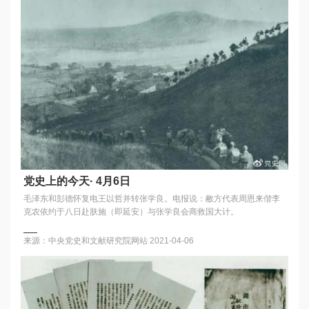
党史上的今天· 4月6日
毛泽东和彭德怀复电王以哲并转张学良。电报说：敝方代表周恩来偕李
克农依约于八日赴肤施（即延安）与张学良会商救国大计。
来源：中央党史和文献研究院网站
2021-04-06