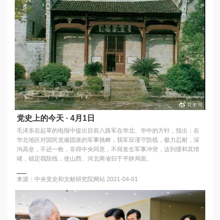
党史上的今天 · 4月1日
毛泽东在起草的电报中提出目前八路军在华北、华中的方针，指出：在
华北地区对国民党顽固派的军事挑衅，我军应谨守防线，极力忍耐，深
沟高垒，不还一枪，非得中央同意，不得发生军事冲突，达到缓和其情
绪，稳定我防线，使山西、河北两省归于平静局面。
来源：中央党史和文献研究院网站
2021-04-01