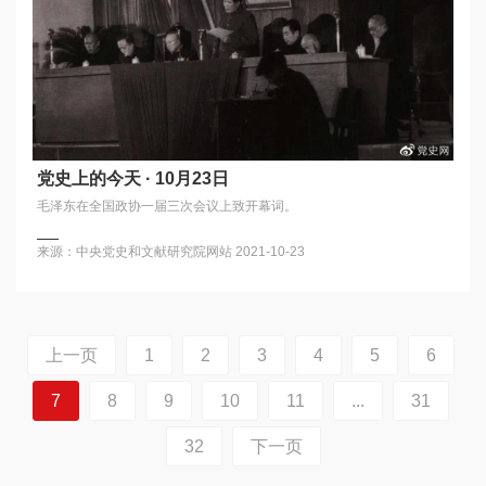
党史上的今天 · 10月23日
毛泽东在全国政协一届三次会议上致开幕词。
来源：中央党史和文献研究院网站
2021-10-23
上一页
1
2
3
4
5
6
7
8
9
10
11
...
31
32
下一页