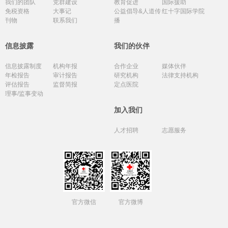
我们的团队
党群建设
教育促进
国际援助
免税资格
大事记
公益倡导&人道传
红十字国际学院
刊物
联系我们
播
信息披露
我们的伙伴
信息披露制度
机构年报
合作企业
媒体伙伴
年检报告
审计报告
研究机构
法律支持机构
评估报告
监督简报
定点医院
理事/监事变动
加入我们
人才招聘
志愿服务
官方微信
官方微博