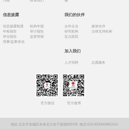
刊物
联系我们
播
信息披露
我们的伙伴
信息披露制度
机构年报
合作企业
媒体伙伴
年检报告
审计报告
研究机构
法律支持机构
评估报告
监督简报
定点医院
理事/监事变动
加入我们
人才招聘
志愿服务
官方微信
官方微博
地址:北京市东城区东单北大街干面胡同53号
电话:010-85594999,010-